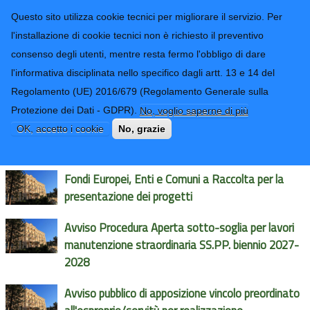
CONTATTI-URP
Provincia di
Questo sito utilizza cookie tecnici per migliorare il servizio. Per
Imperia
TRASPARENZA
l'installazione di cookie tecnici non è richiesto il preventivo
consenso degli utenti, mentre resta fermo l'obbligo di dare
Form di ricerca
l'informativa disciplinata nello specifico dagli artt. 13 e 14 del
Regolamento (UE) 2016/679 (Regolamento Generale sulla
Protezione dei Dati - GDPR).
No, voglio saperne di più
Tutte le news della Provincia
OK, accetto i cookie
No, grazie
Fondi Europei, Enti e Comuni a Raccolta per la
presentazione dei progetti
Avviso Procedura Aperta sotto-soglia per lavori
manutenzione straordinaria SS.PP. biennio 2027-
2028
Avviso pubblico di apposizione vincolo preordinato