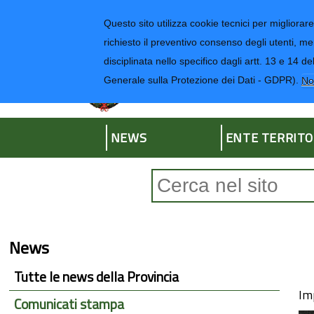
Regione Liguria
Questo sito utilizza cookie tecnici per migliorare 
richiesto il preventivo consenso degli utenti, me
disciplinata nello specifico dagli artt. 13 e 1
Provincia di Impe
Generale sulla Protezione dei Dati - GDPR).
No
NEWS
ENTE TERRITO
Form di ricerca
News
Tutte le news della Provincia
Im
Comunicati stampa