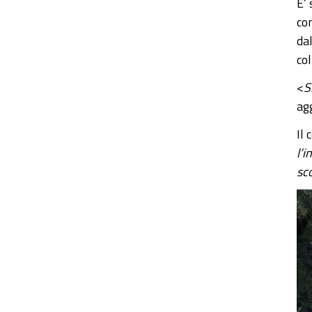
E’ 
con
da
col
<
S
ag
Il 
l’
sco