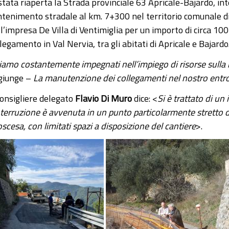
stata riaperta la Strada provinciale 63 Apricale-Bajardo, int
tenimento stradale al km. 7+300 nel territorio comunale di A
ll’impresa De Villa di Ventimiglia per un importo di circa 10
legamento in Val Nervia, tra gli abitati di Apricale e Bajardo
iamo costantemente impegnati nell’impiego di risorse sulla 
giunge –
La manutenzione dei collegamenti nel nostro entrote
consigliere delegato
Flavio Di Muro
dice: <
Si è trattato di un
interruzione è avvenuta in un punto particolarmente stretto d
scesa, con limitati spazi a disposizione del cantiere
>.