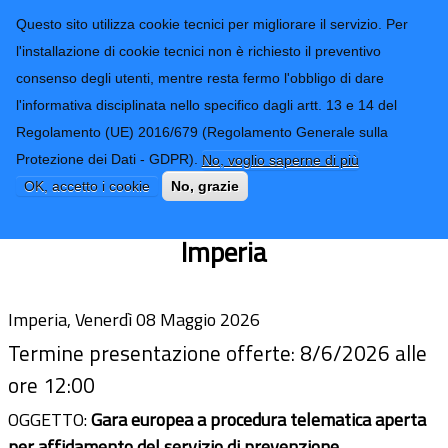
CONTATTI-URP
Provincia di
Questo sito utilizza cookie tecnici per migliorare il servizio. Per
Imperia
TRASPARENZA
l'installazione di cookie tecnici non è richiesto il preventivo
consenso degli utenti, mentre resta fermo l'obbligo di dare
Form di ricerca
l'informativa disciplinata nello specifico dagli artt. 13 e 14 del
Regolamento (UE) 2016/679 (Regolamento Generale sulla
Avviso procedura aperta per
Protezione dei Dati - GDPR).
No, voglio saperne di più
affidamento servizio verifica impianti
OK, accetto i cookie
No, grazie
termici sul territorio della Provincia di
Imperia
Imperia, Venerdì 08 Maggio 2026
Termine presentazione offerte: 8/6/2026 alle
ore 12:00
OGGETTO:
Gara europea a procedura telematica aperta
per affidamento del servizio di prevenzione,