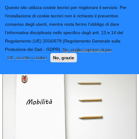
CONTATTI-URP
Provincia di
Questo sito utilizza cookie tecnici per migliorare il servizio. Per
Imperia
TRASPARENZA
l'installazione di cookie tecnici non è richiesto il preventivo
consenso degli utenti, mentre resta fermo l'obbligo di dare
Form di ricerca
l'informativa disciplinata nello specifico dagli artt. 13 e 14 del
Regolamento (UE) 2016/679 (Regolamento Generale sulla
In evidenza
Protezione dei Dati - GDPR).
No, voglio saperne di più
OK, accetto i cookie
No, grazie