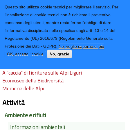
CONTATTI-URP
Provincia di
Questo sito utilizza cookie tecnici per migliorare il servizio. Per
Imperia
TRASPARENZA
l'installazione di cookie tecnici non è richiesto il preventivo
consenso degli utenti, mentre resta fermo l'obbligo di dare
Form di ricerca
l'informativa disciplinata nello specifico dagli artt. 13 e 14 del
Regolamento (UE) 2016/679 (Regolamento Generale sulla
Proposte di visita
Protezione dei Dati - GDPR).
No, voglio saperne di più
OK, accetto i cookie
No, grazie
Link:
A "caccia" di fioriture sulle Alpi Liguri
Ecomuseo della Biodiversità
Memoria delle Alpi
Attività
Ambiente e rifiuti
Informazioni ambientali