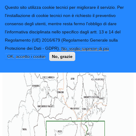
CONTATTI-URP
Provincia di
Questo sito utilizza cookie tecnici per migliorare il servizio. Per
Imperia
TRASPARENZA
l'installazione di cookie tecnici non è richiesto il preventivo
consenso degli utenti, mentre resta fermo l'obbligo di dare
Form di ricerca
l'informativa disciplinata nello specifico dagli artt. 13 e 14 del
Regolamento (UE) 2016/679 (Regolamento Generale sulla
Divisione Valle Impero
Protezione dei Dati - GDPR).
No, voglio saperne di più
OK, accetto i cookie
No, grazie