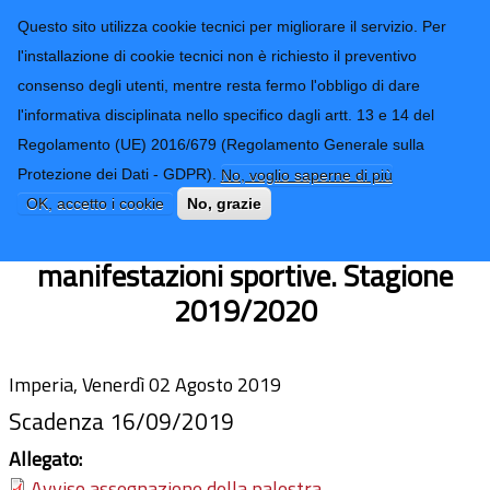
CONTATTI-URP
Provincia di
Questo sito utilizza cookie tecnici per migliorare il servizio. Per
Imperia
TRASPARENZA
l'installazione di cookie tecnici non è richiesto il preventivo
consenso degli utenti, mentre resta fermo l'obbligo di dare
Form di ricerca
l'informativa disciplinata nello specifico dagli artt. 13 e 14 del
Regolamento (UE) 2016/679 (Regolamento Generale sulla
Avviso per l'assegnazione della
Protezione dei Dati - GDPR).
No, voglio saperne di più
palestra annessa a I.T.I.S. “G. Galilei” di
OK, accetto i cookie
No, grazie
Imperia per lo svolgimento di
manifestazioni sportive. Stagione
2019/2020
Imperia, Venerdì 02 Agosto 2019
Scadenza 16/09/2019
Allegato:
Avviso assegnazione della palestra