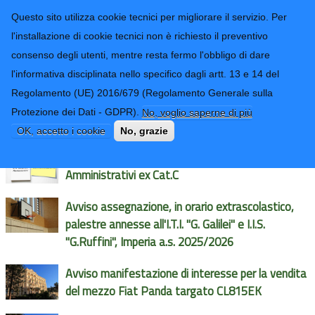
CONTATTI-URP
Provincia di
Questo sito utilizza cookie tecnici per migliorare il servizio. Per
Imperia
TRASPARENZA
l'installazione di cookie tecnici non è richiesto il preventivo
consenso degli utenti, mentre resta fermo l'obbligo di dare
Form di ricerca
l'informativa disciplinata nello specifico dagli artt. 13 e 14 del
Regolamento (UE) 2016/679 (Regolamento Generale sulla
Avvisi e News
Protezione dei Dati - GDPR).
No, voglio saperne di più
OK, accetto i cookie
No, grazie
Comunicazione Concorso Pubblico n.14 Istruttori
Amministrativi ex Cat.C
Avviso assegnazione, in orario extrascolastico,
palestre annesse all'I.T.I. "G. Galilei" e I.I.S.
"G.Ruffini", Imperia a.s. 2025/2026
Avviso manifestazione di interesse per la vendita
del mezzo Fiat Panda targato CL815EK