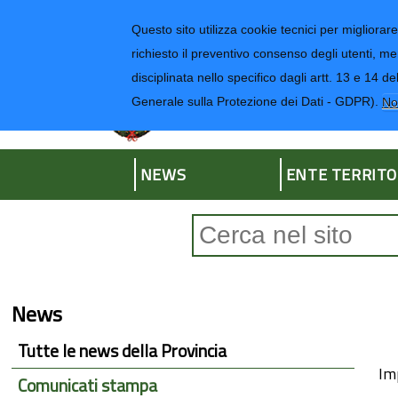
Regione Liguria
Questo sito utilizza cookie tecnici per migliorare 
richiesto il preventivo consenso degli utenti, me
disciplinata nello specifico dagli artt. 13 e 1
Provincia di Impe
Generale sulla Protezione dei Dati - GDPR).
No
NEWS
ENTE TERRITO
Form di ricerca
News
Tutte le news della Provincia
Im
Comunicati stampa