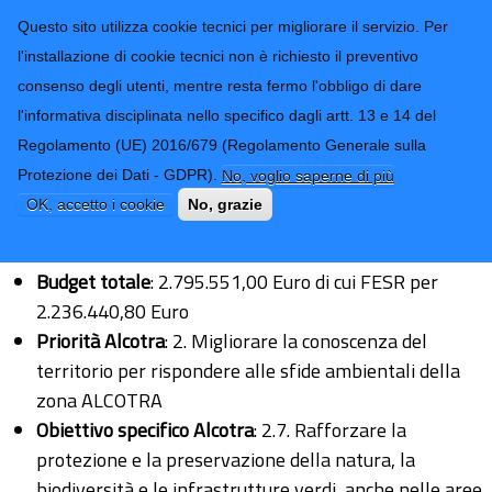
CONTATTI-URP
Provincia di
Questo sito utilizza cookie tecnici per migliorare il servizio. Per
Imperia
TRASPARENZA
l'installazione di cookie tecnici non è richiesto il preventivo
consenso degli utenti, mentre resta fermo l'obbligo di dare
Form di ricerca
l'informativa disciplinata nello specifico dagli artt. 13 e 14 del
Regolamento (UE) 2016/679 (Regolamento Generale sulla
I partners e i budget di progetto
Protezione dei Dati - GDPR).
No, voglio saperne di più
OK, accetto i cookie
No, grazie
Progetto N. 20159:
Budget totale
: 2.795.551,00 Euro di cui FESR per
2.236.440,80 Euro
Priorità Alcotra
: 2. Migliorare la conoscenza del
territorio per rispondere alle sfide ambientali della
zona ALCOTRA
Obiettivo specifico Alcotra
: 2.7. Rafforzare la
protezione e la preservazione della natura, la
biodiversità e le infrastrutture verdi, anche nelle aree