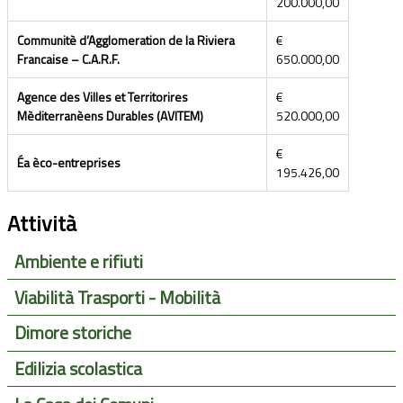
200.000,00
Communitè d’Agglomeration de la Riviera
€
Francaise – C.A.R.F.
650.000,00
Agence des Villes et Territorires
€
Mèditerranèens Durables (AVITEM)
520.000,00
€
Éa èco-entreprises
195.426,00
Attività
Ambiente e rifiuti
Viabilità Trasporti - Mobilità
Dimore storiche
Edilizia scolastica