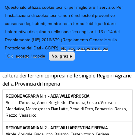
CONTATTI-URP
Provincia di
Questo sito utilizza cookie tecnici per migliorare il servizio. Per
Imperia
TRASPARENZA
l'installazione di cookie tecnici non è richiesto il preventivo
consenso degli utenti, mentre resta fermo l'obbligo di dare
Form di ricerca
l'informativa disciplinata nello specifico dagli artt. 13 e 14 del
Regolamento (UE) 2016/679 (Regolamento Generale sulla
Regioni agrarie e VAM
Protezione dei Dati - GDPR).
No, voglio saperne di più
OK, accetto i cookie
No, grazie
Quadro d'insieme dei Valori Agricoli Medi per tipo di
coltura dei terreni compresi nelle singole Regioni Agrarie
della Provincia di Imperia
REGIONE AGRARIA N. 1 - ALTA VALLE ARROSCIA
Aquila d'Arroscia, Armo, Borghetto d'Arroscia, Cosio d'Arroscia,
Mendatica, Montegrosso Pian Latte, Pieve di Teco, Pornassio, Ranzo,
Rezzo, Vessalico.
REGIONE AGRARIA N. 2 - ALTE VALLI ARGENTINA E NERVIA
Airole, Apricale, Badalucco, Bajardo, Castelvittorio, Ceriana,