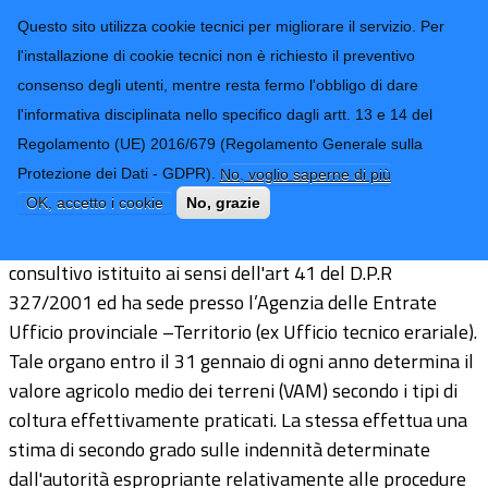
CONTATTI-URP
Provincia di
Questo sito utilizza cookie tecnici per migliorare il servizio. Per
Imperia
TRASPARENZA
l'installazione di cookie tecnici non è richiesto il preventivo
consenso degli utenti, mentre resta fermo l'obbligo di dare
Form di ricerca
l'informativa disciplinata nello specifico dagli artt. 13 e 14 del
Regolamento (UE) 2016/679 (Regolamento Generale sulla
Commissione provinciale espropri
Protezione dei Dati - GDPR).
No, voglio saperne di più
OK, accetto i cookie
No, grazie
La
Commissione Provinciale Espropri
è un organo
consultivo istituito ai sensi dell'art 41 del D.P.R
327/2001 ed ha sede presso l’Agenzia delle Entrate
Ufficio provinciale –Territorio (ex Ufficio tecnico erariale).
Tale organo entro il 31 gennaio di ogni anno determina il
valore agricolo medio dei terreni (VAM) secondo i tipi di
coltura effettivamente praticati. La stessa effettua una
stima di secondo grado sulle indennità determinate
dall'autorità espropriante relativamente alle procedure