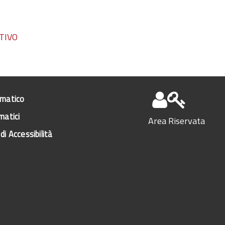
TIVO
ematico
matici
Area Riservata
di Accessibilità