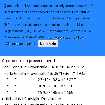
CONTATTI-URP
Provincia di
Questo sito utilizza cookie tecnici per migliorare il servizio. Per
Imperia
TRASPARENZA
l'installazione di cookie tecnici non è richiesto il preventivo
consenso degli utenti, mentre resta fermo l'obbligo di dare
Form di ricerca
l'informativa disciplinata nello specifico dagli artt. 13 e 14 del
Regolamento (UE) 2016/679 (Regolamento Generale sulla
Protezione dei Dati - GDPR).
No, voglio saperne di più
Regolamento CONCORSI
OK, accetto i cookie
No, grazie
Approvato con provvedimenti:
- del Consiglio Provinciale 08/06/1984 n° 132
- della Giunta Provinciale 18/09/1984 n° 1933
- " " " 27/12/1984 n° 3027
- " " " 06/03/1985 n° 396
- " " " 19/03/1986 n° 465
ratificati dal Consiglio Provinciale
- del Consiglio Provinciale 04/03/1988 n° 69