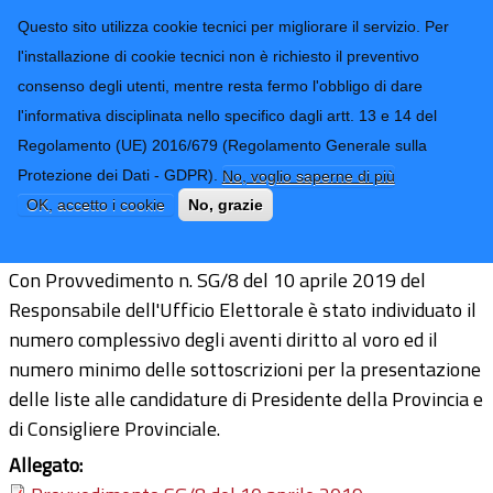
CONTATTI-URP
Provincia di
Questo sito utilizza cookie tecnici per migliorare il servizio. Per
Imperia
TRASPARENZA
l'installazione di cookie tecnici non è richiesto il preventivo
consenso degli utenti, mentre resta fermo l'obbligo di dare
Form di ricerca
l'informativa disciplinata nello specifico dagli artt. 13 e 14 del
Regolamento (UE) 2016/679 (Regolamento Generale sulla
Elettorato attivo e passivo
Protezione dei Dati - GDPR).
No, voglio saperne di più
OK, accetto i cookie
No, grazie
Imperia, Giovedì 11 Aprile 2019
Con Provvedimento n. SG/8 del 10 aprile 2019 del
Responsabile dell'Ufficio Elettorale è stato individuato il
numero complessivo degli aventi diritto al voro ed il
numero minimo delle sottoscrizioni per la presentazione
delle liste alle candidature di Presidente della Provincia e
di Consigliere Provinciale.
Allegato: