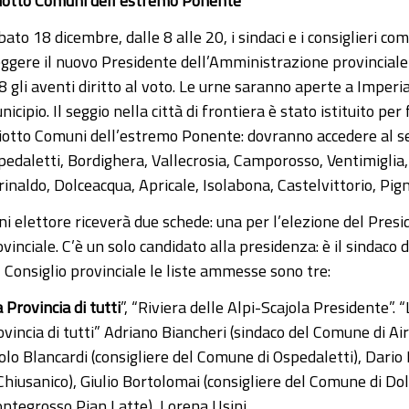
ciotto Comuni dell’estremo Ponente
ato 18 dicembre, dalle 8 alle 20, i sindaci e i consiglieri co
eggere il nuovo Presidente dell’Amministrazione provinciale
 gli aventi diritto al voto. Le urne saranno aperte a Imperia,
icipio. Il seggio nella città di frontiera è stato istituito per
ciotto Comuni dell’estremo Ponente: dovranno accedere al segg
pedaletti, Bordighera, Vallecrosia, Camporosso, Ventimiglia,
rinaldo, Dolceacqua, Apricale, Isolabona, Castelvittorio, Pig
ni elettore riceverà due schede: una per l’elezione del Presi
vinciale. C’è un solo candidato alla presidenza: è il sindaco 
l Consiglio provinciale le liste ammesse sono tre:
 Provincia di tutti
”, “Riviera delle Alpi-Scajola Presidente”. 
vincia di tutti” Adriano Biancheri (sindaco del Comune di Air
olo Blancardi (consigliere del Comune di Ospedaletti), Dari
 Chiusanico), Giulio Bortolomai (consigliere del Comune di Do
ntegrosso Pian Latte), Lorena Usini