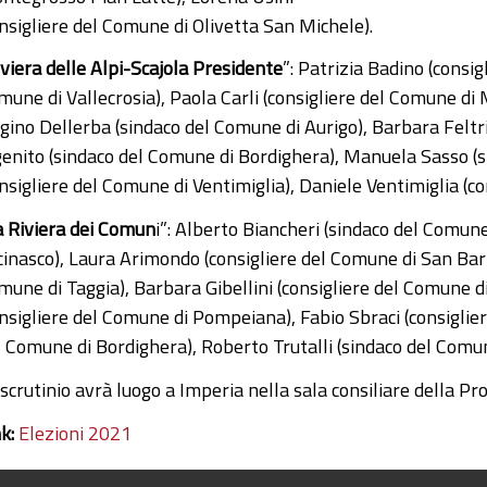
onsigliere del Comune di Olivetta San Michele).
viera delle Alpi-Scajola Presidente
”: Patrizia Badino (consi
mune di Vallecrosia), Paola Carli (consigliere del Comune di
igino Dellerba (sindaco del Comune di Aurigo), Barbara Feltri
genito (sindaco del Comune di Bordighera), Manuela Sasso (s
onsigliere del Comune di Ventimiglia), Daniele Ventimiglia (
a Riviera dei Comun
i”: Alberto Biancheri (sindaco del Comu
cinasco), Laura Arimondo (consigliere del Comune di San Bar
mune di Taggia), Barbara Gibellini (consigliere del Comune 
onsigliere del Comune di Pompeiana), Fabio Sbraci (consiglie
l Comune di Bordighera), Roberto Trutalli (sindaco del Comun
scrutinio avrà luogo a Imperia nella sala consiliare della Pr
nk:
Elezioni 2021