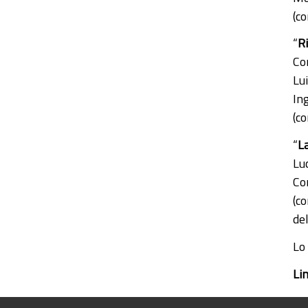
(c
“
Ri
Co
Lu
In
(c
“
L
Lu
Co
(c
de
Lo 
Li