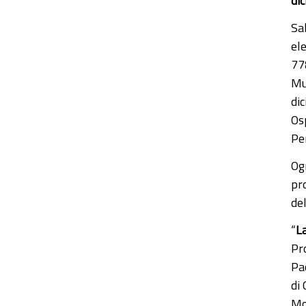
di
Sab
el
778
Mun
di
Os
Pe
Og
pro
de
“
La
Pro
Pa
di
Mo