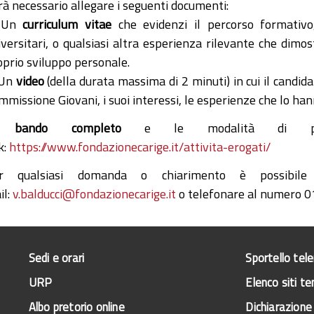
rà necessario allegare i seguenti documenti:
 Un
curriculum vitae
che evidenzi il percorso formativo, 
iversitari, o qualsiasi altra esperienza rilevante che dimo
oprio sviluppo personale.
 Un
video
(della durata massima di 2 minuti) in cui il candid
mmissione Giovani, i suoi interessi, le esperienze che lo han
l bando completo
e le modalità di part
k:
https://www.fondazionecarige.it/attivita-erogati/
r qualsiasi domanda o chiarimento è possibile c
il:
v.balducci@fondazionecarige.it
o telefonare al numero 
Sedi e orari
Sportello tel
URP
Elenco siti te
Albo pretorio online
Dichiarazione 