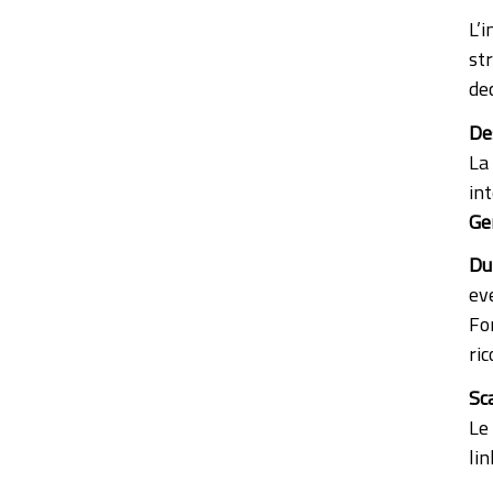
L’
st
dec
De
La
int
Ge
Du
ev
Fon
ric
Sc
Le
lin