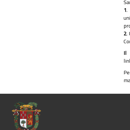
Sa
1
.
un
pr
2
.
Co
I
lin
Pe
ma