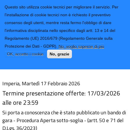
CONTATTI-URP
Provincia di
Questo sito utilizza cookie tecnici per migliorare il servizio. Per
Imperia
TRASPARENZA
l'installazione di cookie tecnici non è richiesto il preventivo
consenso degli utenti, mentre resta fermo l'obbligo di dare
Form di ricerca
l'informativa disciplinata nello specifico dagli artt. 13 e 14 del
Regolamento (UE) 2016/679 (Regolamento Generale sulla
Avviso Procedura Aperta sotto-soglia
Protezione dei Dati - GDPR).
No, voglio saperne di più
per lavori manutenzione straordinaria
OK, accetto i cookie
No, grazie
SS.PP.biennio 2027-2028
Imperia, Martedì 17 Febbraio 2026
Termine presentazione offerte: 17/03/2026
alle ore 23:59
Si porta a conoscenza che è stato pubblicato un bando di
gara - Procedura Aperta sotto-soglia - (artt. 50 e 71 del
D.Lgs. 36/2023)