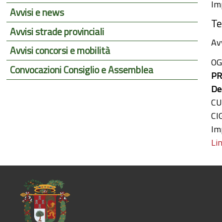
Im
Avvisi e news
Te
Avvisi strade provinciali
Avv
Avvisi concorsi e mobilità
OG
Convocazioni Consiglio e Assemblea
PR
De
CU
CI
Im
Li