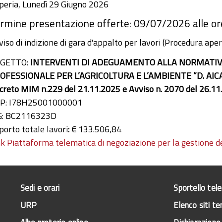
peria, Lunedì 29 Giugno 2026
rmine presentazione offerte: 09/07/2026 alle or
iso di indizione di gara d'appalto per lavori (Procedura aper
GETTO:
INTERVENTI DI ADEGUAMENTO ALLA NORMATIVA 
OFESSIONALE PER L’AGRICOLTURA E L’AMBIENTE “D. AI
creto MIM n.229 del 21.11.2025 e Avviso n. 2070 del 26.1
P: I78H25001000001
G: BC2116323D
porto totale lavori
:
€ 133.506,84
nk Piattaforma telematica di negoziazione per la gestione de
Sedi e orari
Sportello tel
URP
Elenco siti te