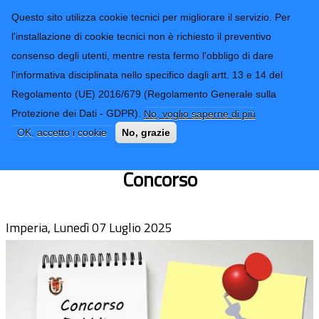
CONTATTI-URP
Provincia di
Questo sito utilizza cookie tecnici per migliorare il servizio. Per
Imperia
TRASPARENZA
l'installazione di cookie tecnici non è richiesto il preventivo
consenso degli utenti, mentre resta fermo l'obbligo di dare
Form di ricerca
l'informativa disciplinata nello specifico dagli artt. 13 e 14 del
Regolamento (UE) 2016/679 (Regolamento Generale sulla
AVVISO Concorso Pubblico n.14
Protezione dei Dati - GDPR).
No, voglio saperne di più
Istruttori Amministrativi ex Cat.C -
OK, accetto i cookie
No, grazie
Chiarimenti art.3 del Bando di
Concorso
Imperia, Lunedì 07 Luglio 2025