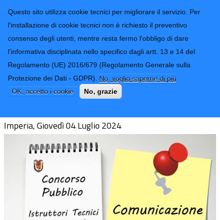
CONTATTI-URP
Provincia di
Questo sito utilizza cookie tecnici per migliorare il servizio. Per
Imperia
TRASPARENZA
l'installazione di cookie tecnici non è richiesto il preventivo
consenso degli utenti, mentre resta fermo l'obbligo di dare
Form di ricerca
l'informativa disciplinata nello specifico dagli artt. 13 e 14 del
Regolamento (UE) 2016/679 (Regolamento Generale sulla
Comunicazione Concorso n.3
Protezione dei Dati - GDPR).
No, voglio saperne di più
Istruttori Tecnici (Geometri)
OK, accetto i cookie
No, grazie
Imperia, Giovedì 04 Luglio 2024