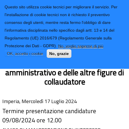
CONTATTI-URP
Provincia di
Questo sito utilizza cookie tecnici per migliorare il servizio. Per
Imperia
TRASPARENZA
l'installazione di cookie tecnici non è richiesto il preventivo
consenso degli utenti, mentre resta fermo l'obbligo di dare
Form di ricerca
l'informativa disciplinata nello specifico dagli artt. 13 e 14 del
Regolamento (UE) 2016/679 (Regolamento Generale sulla
Avviso manifestazione di interesse
Protezione dei Dati - GDPR).
No, voglio saperne di più
acquisizione candidature nomina
OK, accetto i cookie
No, grazie
Commissione di collaudo tecnico
amministrativo e delle altre figure di
collaudatore
Imperia, Mercoledì 17 Luglio 2024
Termine presentazione candidature
09/08/2024 ore 12.00