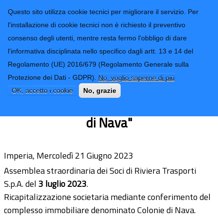
CONTATTI-URP
Provincia di
Questo sito utilizza cookie tecnici per migliorare il servizio. Per
Imperia
TRASPARENZA
l'installazione di cookie tecnici non è richiesto il preventivo
consenso degli utenti, mentre resta fermo l'obbligo di dare
Form di ricerca
l'informativa disciplinata nello specifico dagli artt. 13 e 14 del
Regolamento (UE) 2016/679 (Regolamento Generale sulla
Consultazione pubblica per
Protezione dei Dati - GDPR).
No, voglio saperne di più
ricapitalizzazione di R.T. SpA mediante
OK, accetto i cookie
No, grazie
conferimento del complesso "Colonie
di Nava"
Imperia, Mercoledì 21 Giugno 2023
Assemblea straordinaria dei Soci di Riviera Trasporti
S.p.A. del
3 luglio 2023
.
Ricapitalizzazione societaria mediante conferimento del
complesso immobiliare denominato Colonie di Nava.