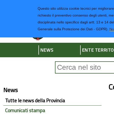
Regione Liguria
Questo sito utilizza cookie tecnici per migliorare 
richiesto il preventivo consenso degli utenti, me
disciplinata nello specifico dagli artt. 13 e 1
Provincia di Impe
Generale sulla Protezione dei Dati - GDPR).
No
NEWS
ENTE TERRITO
Form di ricerca
C
News
Tutte le news della Provincia
Comunicati stampa