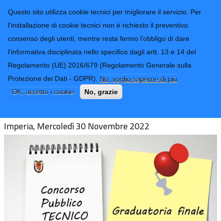
CONTATTI-URP
Provincia di
Questo sito utilizza cookie tecnici per migliorare il servizio. Per
Imperia
TRASPARENZA
l'installazione di cookie tecnici non è richiesto il preventivo
consenso degli utenti, mentre resta fermo l'obbligo di dare
Form di ricerca
l'informativa disciplinata nello specifico dagli artt. 13 e 14 del
Regolamento (UE) 2016/679 (Regolamento Generale sulla
Esito Concorso Istruttore Direttivo
Protezione dei Dati - GDPR).
No, voglio saperne di più
Tecnico Cat.D
OK, accetto i cookie
No, grazie
Imperia, Mercoledì 30 Novembre 2022