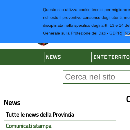
Regione Liguria
Questo sito utilizza cookie tecnici per migliorare 
richiesto il preventivo consenso degli utenti, me
disciplinata nello specifico dagli artt. 13 e 1
Provincia di Impe
Generale sulla Protezione dei Dati - GDPR).
No
NEWS
ENTE TERRITO
Form di ricerca
C
News
Tutte le news della Provincia
Comunicati stampa