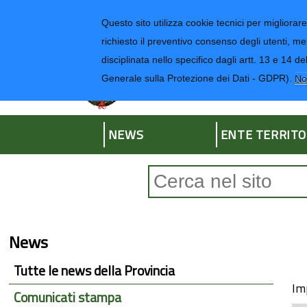
Regione Liguria
Questo sito utilizza cookie tecnici per migliorare 
richiesto il preventivo consenso degli utenti, me
disciplinata nello specifico dagli artt. 13 e 1
Provincia di Impe
Generale sulla Protezione dei Dati - GDPR).
No
NEWS
ENTE TERRITO
Form di ricerca
News
Tutte le news della Provincia
Im
Comunicati stampa