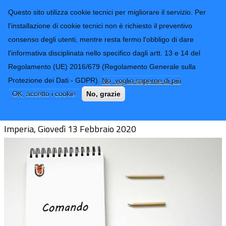
CONTATTI-URP
Provincia di
Questo sito utilizza cookie tecnici per migliorare il servizio. Per
Imperia
TRASPARENZA
l'installazione di cookie tecnici non è richiesto il preventivo
consenso degli utenti, mentre resta fermo l'obbligo di dare
Form di ricerca
l'informativa disciplinata nello specifico dagli artt. 13 e 14 del
Regolamento (UE) 2016/679 (Regolamento Generale sulla
Avviso pubblico per comando Agente
Protezione dei Dati - GDPR).
No, voglio saperne di più
di Polizia Locale Istruttore Cat. C.
OK, accetto i cookie
No, grazie
Imperia, Giovedì 13 Febbraio 2020