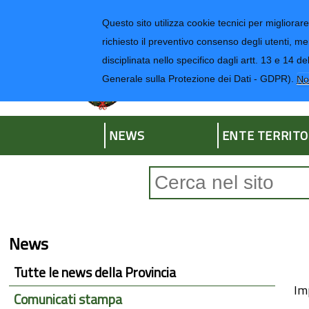
Regione Liguria
Questo sito utilizza cookie tecnici per migliorare 
richiesto il preventivo consenso degli utenti, me
disciplinata nello specifico dagli artt. 13 e 1
Provincia di Impe
Generale sulla Protezione dei Dati - GDPR).
No
NEWS
ENTE TERRITO
Form di ricerca
News
Tutte le news della Provincia
Im
Comunicati stampa