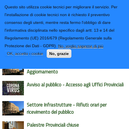
CONTATTI-URP
Provincia di
Questo sito utilizza cookie tecnici per migliorare il servizio. Per
Imperia
TRASPARENZA
l'installazione di cookie tecnici non è richiesto il preventivo
consenso degli utenti, mentre resta fermo l'obbligo di dare
Form di ricerca
l'informativa disciplinata nello specifico dagli artt. 13 e 14 del
Regolamento (UE) 2016/679 (Regolamento Generale sulla
Avvisi e News
Protezione dei Dati - GDPR).
No, voglio saperne di più
OK, accetto i cookie
No, grazie
Accesso e contatti Uffici Provinciali -
Aggiornamento
Avviso al pubblico - Accesso agli Uffici Provinciali
Settore Infrastrutture - Rifiuti: orari per
ricevimento del pubblico
Palestre Provinciali chiuse