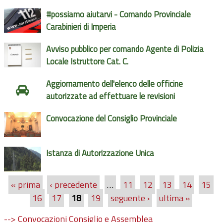
#possiamo aiutarvi - Comando Provinciale
Carabinieri di Imperia
Avviso pubblico per comando Agente di Polizia
Locale Istruttore Cat. C.
Aggiornamento dell'elenco delle officine
autorizzate ad effettuare le revisioni
Convocazione del Consiglio Provinciale
Istanza di Autorizzazione Unica
« prima
‹ precedente
…
11
12
13
14
15
Pagine
16
17
18
19
seguente ›
ultima »
--> Convocazioni Consiglio e Assemblea