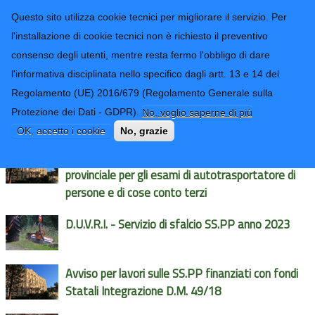
CONTATTI-URP
Provincia di
Questo sito utilizza cookie tecnici per migliorare il servizio. Per
Imperia
TRASPARENZA
l'installazione di cookie tecnici non è richiesto il preventivo
consenso degli utenti, mentre resta fermo l'obbligo di dare
Form di ricerca
l'informativa disciplinata nello specifico dagli artt. 13 e 14 del
Regolamento (UE) 2016/679 (Regolamento Generale sulla
Avvisi e News
Protezione dei Dati - GDPR).
No, voglio saperne di più
OK, accetto i cookie
No, grazie
Nomina a componente della commissione
provinciale per gli esami di autotrasportatore di
persone e di cose conto terzi
D.U.V.R.I. - Servizio di sfalcio SS.PP anno 2023
Avviso per lavori sulle SS.PP finanziati con fondi
Statali Integrazione D.M. 49/18