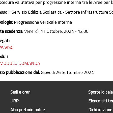
ocedura valutativa per progresione interna tra le Aree pe
esso il Servizio Edilizia Scolastica - Settore Infrastrutture
pologia:
Progressione verticale interna
ta scadenza:
Venerdì, 11 Ottobre, 2024 - 12:00
egati:
AVVISO
duli:
MODULO DOMANDA
izio pubblicazione dal:
Giovedì 26 Settembre 2024
Sedi e orari
Sportello tel
URP
Elenco siti te
Albo pretorio online
Dichiarazione 