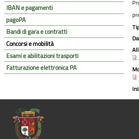
Pr
IBAN e pagamenti
pr
pagoPA
Ti
Bandi di gara e contratti
Da
Concorsi e mobilità
All
Esami e abilitazioni trasporti
Fatturazione elettronica PA
Mo
In