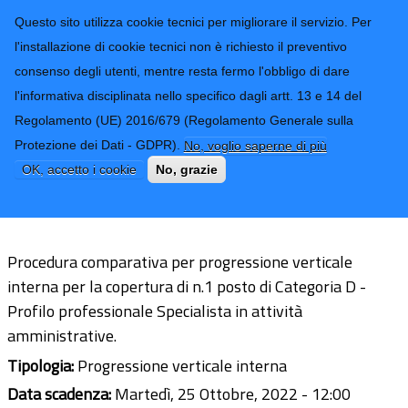
CONTATTI-URP
Provincia di
Questo sito utilizza cookie tecnici per migliorare il servizio. Per
Imperia
TRASPARENZA
l'installazione di cookie tecnici non è richiesto il preventivo
consenso degli utenti, mentre resta fermo l'obbligo di dare
Form di ricerca
l'informativa disciplinata nello specifico dagli artt. 13 e 14 del
Regolamento (UE) 2016/679 (Regolamento Generale sulla
Procedura comparativa per
Protezione dei Dati - GDPR).
No, voglio saperne di più
progressione verticale interna per la
OK, accetto i cookie
No, grazie
copertura di n.1 posto di Categoria D
Procedura comparativa per progressione verticale
interna per la copertura di n.1 posto di Categoria D -
Profilo professionale Specialista in attività
amministrative.
Tipologia:
Progressione verticale interna
Data scadenza:
Martedì, 25 Ottobre, 2022 - 12:00