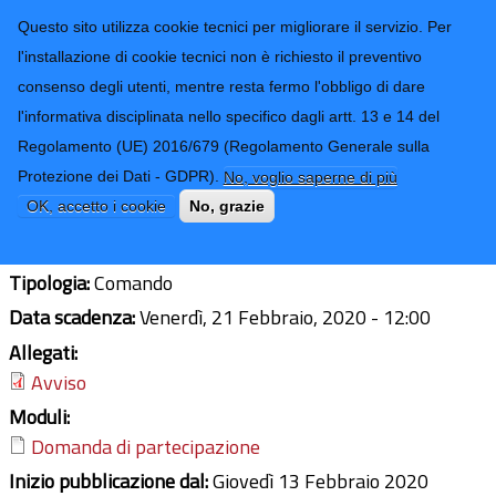
CONTATTI-URP
Provincia di
Questo sito utilizza cookie tecnici per migliorare il servizio. Per
Imperia
TRASPARENZA
l'installazione di cookie tecnici non è richiesto il preventivo
consenso degli utenti, mentre resta fermo l'obbligo di dare
Form di ricerca
l'informativa disciplinata nello specifico dagli artt. 13 e 14 del
Regolamento (UE) 2016/679 (Regolamento Generale sulla
Avviso pubblico per comando Agente
Protezione dei Dati - GDPR).
No, voglio saperne di più
di Polizia Locale Istruttore Cat. C.
OK, accetto i cookie
No, grazie
Tipologia:
Comando
Data scadenza:
Venerdì, 21 Febbraio, 2020 - 12:00
Allegati:
Avviso
Moduli:
Domanda di partecipazione
Inizio pubblicazione dal:
Giovedì 13 Febbraio 2020